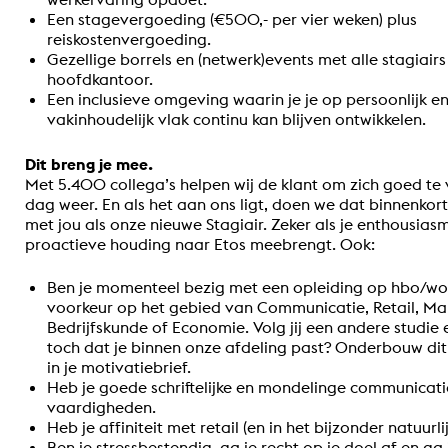
Een stagevergoeding (€500,- per vier weken) plus
reiskostenvergoeding.
Gezellige borrels en (netwerk)events met alle stagiair
hoofdkantoor.
Een inclusieve omgeving waarin je je op persoonlijk e
vakinhoudelijk vlak continu kan blijven ontwikkelen.
Dit breng je mee.
Met 5.400 collega’s helpen wij de klant om zich goed te 
dag weer. En als het aan ons ligt, doen we dat binnenko
met jou als onze nieuwe Stagiair. Zeker als je enthousiasm
proactieve houding naar Etos meebrengt. Ook:
Ben je momenteel bezig met een opleiding op hbo/wo 
voorkeur op het gebied van Communicatie, Retail, Ma
Bedrijfskunde of Economie. Volg jij een andere studie e
toch dat je binnen onze afdeling past? Onderbouw dit 
in je motivatiebrief.
Heb je goede schriftelijke en mondelinge communicat
vaardigheden.
Heb je affiniteit met retail (en in het bijzonder natuurli
Ben je stressbestendig, ga je recht op je doel af en ga j