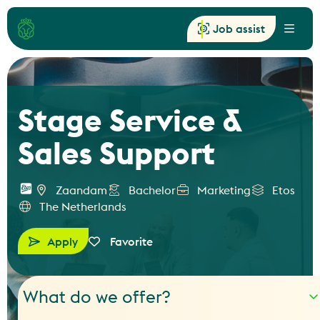
Job assist
Menu
Stage Service &
Sales Support
Zaandam
Bachelor
Marketing
Etos
The Netherlands
Apply
Favorite
What do we offer?