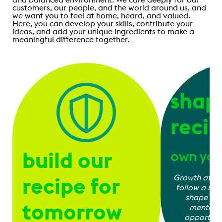
customers, our people, and the world around us, and
we want you to feel at home, heard, and valued.
Here, you can develop your skills, contribute your
ideas, and add your unique ingredients to make a
meaningful difference together.
shap
reci
build our
own you
recipe for
Growth at Ah
follow a sing
shape you
tomorrow
mentorin
opportuni