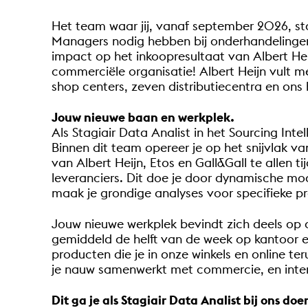
Het team waar jij, vanaf september 2026, sta
Managers nodig hebben bij onderhandelingen
impact op het inkoopresultaat van Albert Hei
commerciële organisatie! Albert Heijn vult 
shop centers, zeven distributiecentra en on
Jouw nieuwe baan en werkplek.
Als Stagiair Data Analist in het Sourcing Int
Binnen dit team opereer je op het snijvlak v
van Albert Heijn, Etos en Gall&Gall te allen 
leveranciers. Dit doe je door dynamische mod
maak je grondige analyses voor specifieke p
Jouw nieuwe werkplek bevindt zich deels op 
gemiddeld de helft van de week op kantoor en
producten die je in onze winkels en online te
je nauw samenwerkt met commercie, en intens
Dit ga je als Stagiair Data Analist bij ons doe