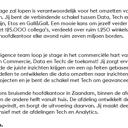
ge zal lopen is verantwoordelijk voor het omzetten v
. Jij bent de verbindende schakel tussen Data, Tech
jn, Etos en Gall&Gall. Een mooie kans om jezelf verder
met 125.000 collega’s, verdeeld over ruim 1.250 winke
s hoofdkantoor elke avond ruim zeven miljoen borden.
elligence team loop je stage in het commerciële hart va
an Commercie, Data en Tech: de toekomst! Jij zorgt er
tijde de juiste inzichten krijgen om een op feiten geb
ellen te ontwikkelen die data omzetten naar inzichten
rojecten en je bent de schakel met Tech om geavanceer
ons bruisende hoofdkantoor in Zaandam, binnen de afd
 de andere helft vanuit huis. De afdeling ontwikkelt 
rugvindt, en borgt de uitvoering daarvan. Jij maakt de
ief met de afdelingen Tech en Analytics.
n.