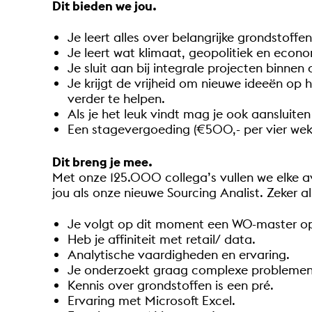
Dit bieden we jou
.
Je leert alles over belangrijke grondstoffe
Je leert wat klimaat, geopolitiek en econ
Je sluit aan bij integrale projecten binne
Je krijgt de vrijheid om nieuwe ideeën op
verder te helpen.
Als je het leuk vindt mag je ook aansluite
Een stagevergoeding (€500,- per vier weke
Dit breng je mee.
Met onze 125.000 collega’s vullen we elke a
jou als onze nieuwe Sourcing Analist. Zeker a
Je volgt op dit moment een WO-master opl
Heb je affiniteit met retail/ data.
Analytische vaardigheden en ervaring.
Je onderzoekt graag complexe problemen
Kennis over grondstoffen is een pré.
Ervaring met Microsoft Excel.