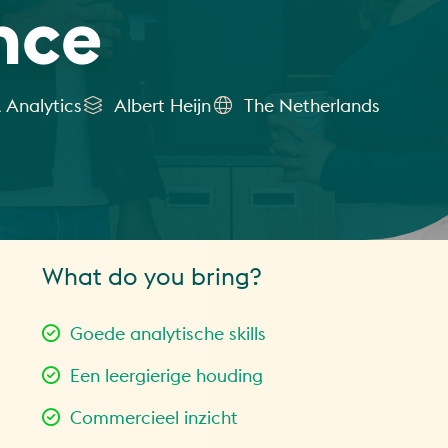
ence
 Analytics
Albert Heijn
The Netherlands
What do you bring?
Goede analytische skills
Een leergierige houding
Commercieel inzicht