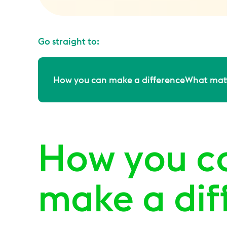
Go straight to:
How you can make a difference
What matt
How you c
make a dif
.