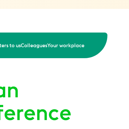
ers to us
Colleagues
Your workplace
an
ference