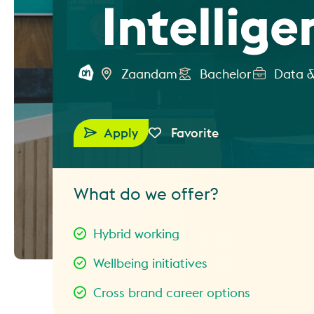
Intellig
Zaandam
Bachelor
Data &
Apply
Favorite
What do we offer?
Hybrid working
Wellbeing initiatives
Cross brand career options