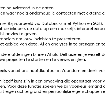
ten nauwlettend in de gaten.
en waar nodig onderhoud je contacten met externe exp
nier (bijvoorbeeld via Databricks met Python en SQL).
t de inkopers de data op een makkelijk interpreteerbare
ht advies te geven.
ranciers om jouw inzichten te presenteren.
 het gebied van data, AI en analyses in te brengen en 
re afdelingen binnen Ahold Delhaize en je wisselt dag
uwe projecten te starten en te verwezenlijken.
deels vanuit ons hoofdkantoor in Zaandam en deels vanu
eijn jezelf kunt zijn in een omgeving die openstaat voo
en. Voor deze functie zoeken we bij voorkeur iemand di
nuit eigen achtergrond en persoonlijke eigenschappen