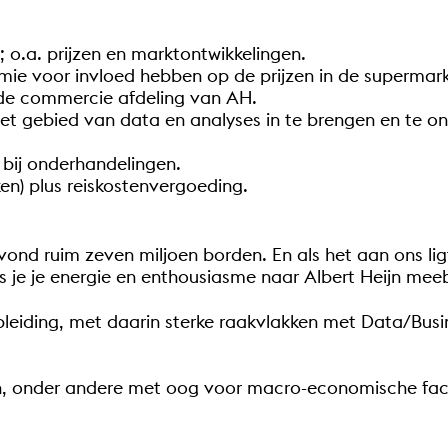
n; o.a. prijzen en marktontwikkelingen.
omie voor invloed hebben op de prijzen in de supermark
n de commercie afdeling van AH.
 het gebied van data en analyses in te brengen en te o
n bij onderhandelingen.
n) plus reiskostenvergoeding.
vond ruim zeven miljoen borden. En als het aan ons l
ls je je energie en enthousiasme naar Albert Heijn mee
eiding, met daarin sterke raakvlakken met Data/Busin
, onder andere met oog voor macro-economische fac