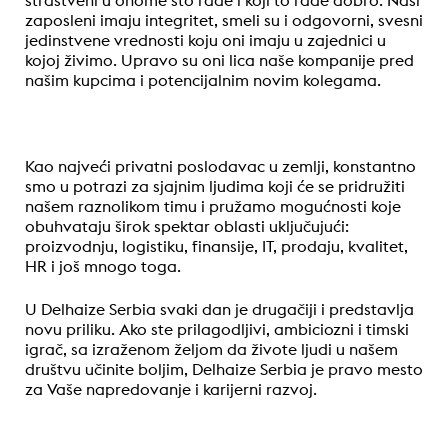
strastveni u onome što rade i koji to rade dobro. Naši
zaposleni imaju integritet, smeli su i odgovorni, svesni
jedinstvene vrednosti koju oni imaju u zajednici u
kojoj živimo. Upravo su oni lica naše kompanije pred
našim kupcima i potencijalnim novim kolegama.
Kao najveći privatni poslodavac u zemlji, konstantno
smo u potrazi za sjajnim ljudima koji će se pridružiti
našem raznolikom timu i pružamo mogućnosti koje
obuhvataju širok spektar oblasti uključujući:
proizvodnju, logistiku, finansije, IT, prodaju, kvalitet,
HR i još mnogo toga.
U Delhaize Serbia svaki dan je drugačiji i predstavlja
novu priliku. Ako ste prilagodljivi, ambiciozni i timski
igrač, sa izraženom željom da živote ljudi u našem
društvu učinite boljim, Delhaize Serbia je pravo mesto
za Vaše napredovanje i karijerni razvoj.