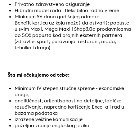
Privatno zdravstveno osiguranje
Hibridni model rada i fleksibilno radno vreme
Minimum 26 dana godišnjeg odmora
Benefit karticu uz koju možeš da ostvariš: popuste
u svim Maxi, Mega Maxi i Shop&Go prodavnicama
do 50% popusta kod brojnih eksternih partnera
(zdravlje, sport, putovanja, restorani, moda,
tehnika i drugo)
Šta mi očekujemo od tebe:
Minimum IV stepen stručne spreme - ekonomske i
druge,
analitičnost, orijentisanost na detaljne, logičko
rasuđivanje, napredno korišćenje Excel-a i rad u
bazama podataka
izražene veštine komunikacije
poželjno znanje engleskog jezika