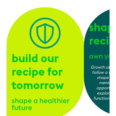
shap
reci
build our
own you
recipe for
Growth at Ah
follow a sing
shape you
tomorrow
mentorin
opportuni
explore a
functions, y
shape a healthier
wh
future