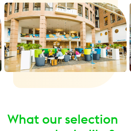
to cont
this p
What our selection