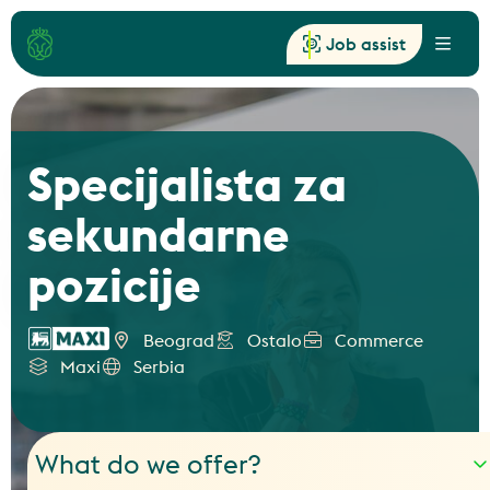
Job assist
Menu
Specijalista za
sekundarne
pozicije
Beograd
Ostalo
Commerce
Maxi
Serbia
What do we offer?