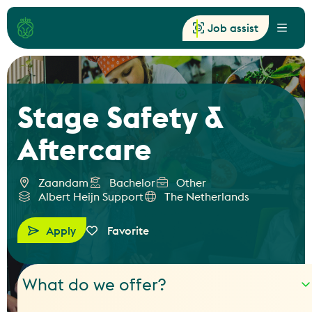
Job assist
Menu
Stage Safety &
Aftercare
Zaandam
Bachelor
Other
Albert Heijn Support
The Netherlands
Apply
Favorite
What do we offer?