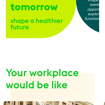
tomorrow
mentorin
opportuni
explore a
functions, y
shape a healthier
wh
future
Your workplace
would be like