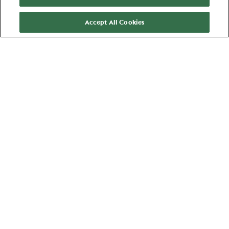
Accept All Cookies
Favorite
Apply
More about us
About us
Brands
Areas of expertise
Young Professionals
Stories
Jobs