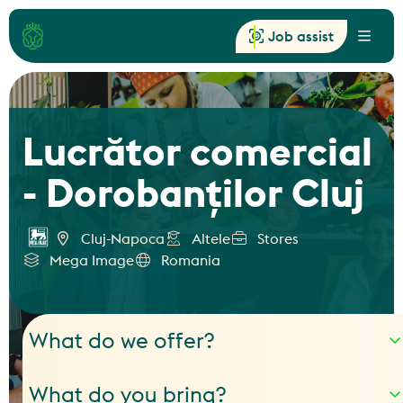
Job assist
Menu
Lucrător comercial
- Dorobanților Cluj
Cluj-Napoca
Altele
Stores
Mega Image
Romania
What do we offer?
What do you bring?