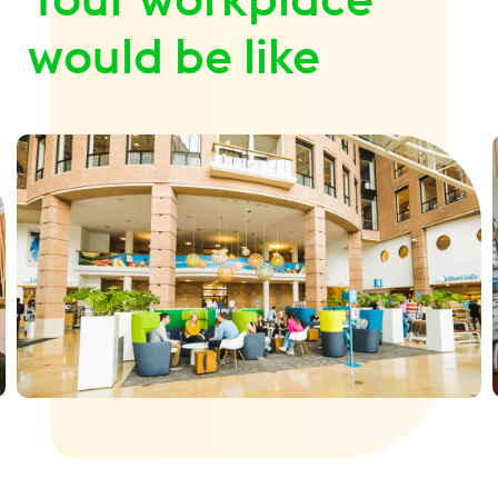
gives me great
would be like
satisfaction."