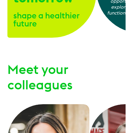
opportuni
explore a
functions, y
shape a healthier
wh
future
Meet your
colleagues