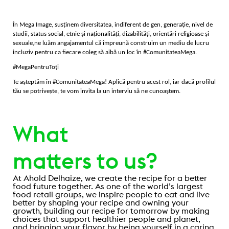
În Mega Image, susținem diversitatea, indiferent de gen, generație, nivel de
studii, status social, etnie și naționalități, dizabilități, orientări religioase și
sexuale,ne luăm angajamentul că împreună construim un mediu de lucru
incluziv pentru ca fiecare coleg să aibă un loc în #ComunitateaMega.
#MegaPentruToți
Te așteptăm în #ComunitateaMega! Aplică pentru acest rol, iar dacă profilul
tău se potrivește, te vom invita la un interviu să ne cunoaștem.
What
matters to us?
At Ahold Delhaize, we create the recipe for a better
food future together. As one of the world’s largest
food retail groups, we inspire people to eat and live
better by shaping your recipe and owning your
growth, building our recipe for tomorrow by making
choices that support healthier people and planet,
and bringing your flavor by being yourself in a caring